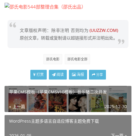
文章版权声明：除非注明 否则均为
(UUZZW.COM)
原创文章，转载或复制请以超链接形式并注明出处。
邵氏电影
邵氏电影全部
打赏
阅读
海报
分享
苹果CMS模板（苹果CMSV10模板）音乐猪二次开发
« 上一篇
2025-12-30
WordPress主题多语言自适应博客主题免费下载
2026-01-05
下一篇 »