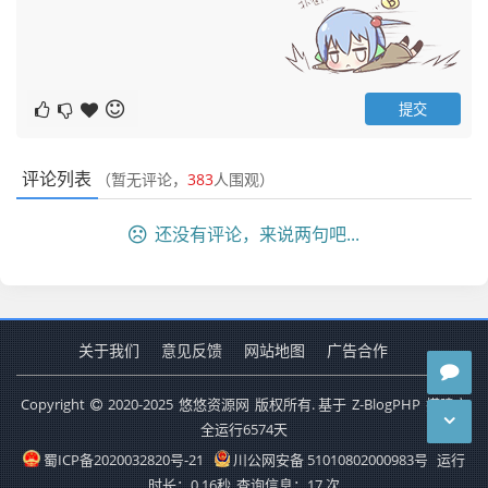
评论列表
（暂无评论，
383
人围观）
还没有评论，来说两句吧...
关于我们
意见反馈
网站地图
广告合作
Copyright
2020-2025
悠悠资源网
版权所有. 基于
Z-BlogPHP
搭建安
全运行
6574
天
蜀ICP备2020032820号-21
川公网安备 51010802000983号
运行
时长：0.16秒
查询信息：17 次