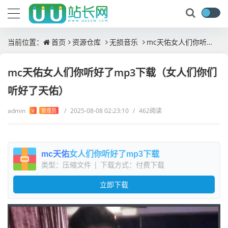
当前位置：
首页
资源仓库
无损音乐
mc天佑女人们你听好了mp3下载（女人们你们听好了天佑）
mc天佑女人们你听好了mp3下载（女人们你们
听好了天佑）
admin
/
2025-08-08 02:23:10
/
462阅读
V
管理员
mc天佑
女人们你听好了mp3下载
类型：压缩文件
|
下载方式：付费下载
立即下载