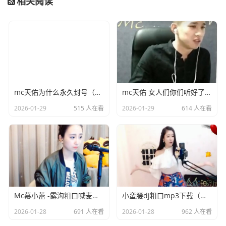
相关阅读
mc天佑为什么永久封号（mc天佑个人资料）
mc天佑 女人们你们听好了mp3下载（女人们听好了mc天佑歌词）
2026-01-29
515 人在看
2026-01-29
614 人在看
Mc慕小蕾 -露沟粗口喊麦（mc慕小蕾喊麦大全漏沟歌词）
小蛮腰dj粗口mp3下载（小蛮腰苏三完整版下载）
2026-01-28
691 人在看
2026-01-28
962 人在看