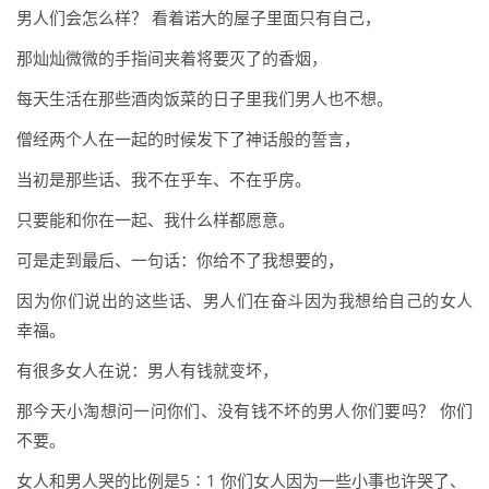
男人们会怎么样？ 看着诺大的屋子里面只有自己，
那灿灿微微的手指间夹着将要灭了的香烟，
每天生活在那些酒肉饭菜的日子里我们男人也不想。
僧经两个人在一起的时候发下了神话般的誓言，
当初是那些话、我不在乎车、不在乎房。
只要能和你在一起、我什么样都愿意。
可是走到最后、一句话：你给不了我想要的，
因为你们说出的这些话、男人们在奋斗因为我想给自己的女人
幸福。
有很多女人在说：男人有钱就变坏，
那今天小淘想问一问你们、没有钱不坏的男人你们要吗？ 你们
不要。
女人和男人哭的比例是5∶1 你们女人因为一些小事也许哭了、