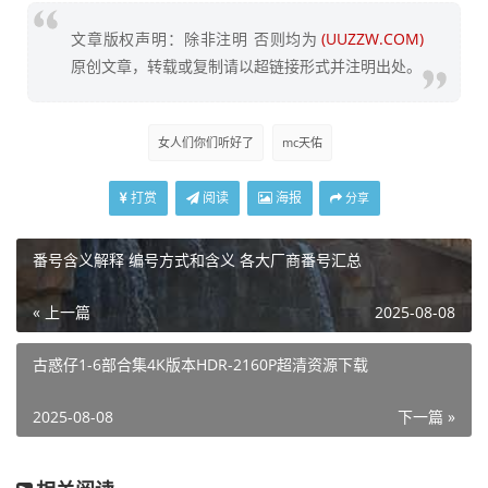
文章版权声明：除非注明 否则均为
(UUZZW.COM)
原创文章，转载或复制请以超链接形式并注明出处。
女人们你们听好了
mc天佑
打赏
阅读
海报
分享
番号含义解释 编号方式和含义 各大厂商番号汇总
« 上一篇
2025-08-08
古惑仔1-6部合集4K版本HDR-2160P超清资源下载
2025-08-08
下一篇 »