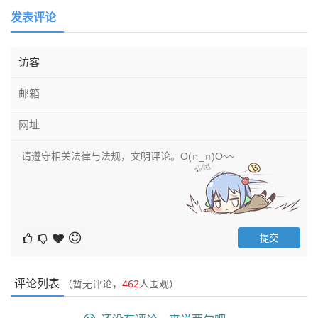
发表评论
评论列表
（暂无评论，
462
人围观）