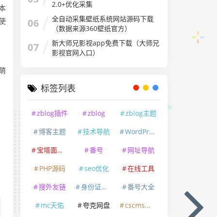
2.0+优化采集
本
全自动采集壁纸系统网站源码下载
使
06
（数据来源360壁纸官方）
新大师兄影视app免费下载（大师兄
07
影视官网入口）
萌
标签列表
zblog插件
zblog
zblog主题
博客主题
技术导航
WordPress
宝塔面板专业版破解
番号
网址导航
PHP源码
seo优化
在线工具
搜外友链
身份证防沉迷
番号大全
mc天佑
夸克网盘
cscms模板