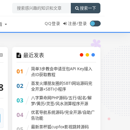
搜索一下
QQ登录
注册/
登录
看
最近发表
简单3步教会申请豆包API Key接入
01
点ID获取教程
首发火爆朋友圈的SBTI网站源码完
8
02
全开源+SBTI小程序
八字算命网PHP源码/五行/起名/解
03
梦/黄历/灵签/风水测算程序开源
优茗导航系统源码/完全开源/自助广
04
告功能
最新茶杯狐cupfox影视跳转源码
05