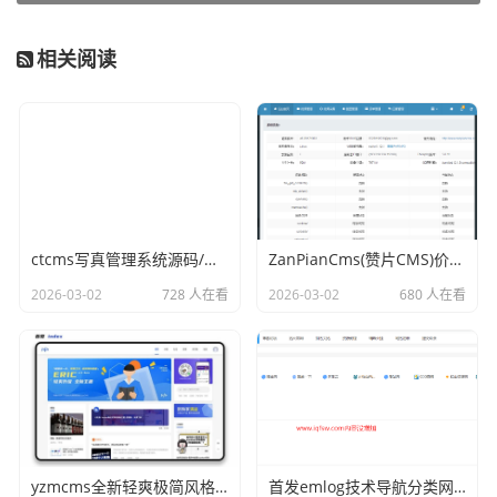
相关阅读
ctcms写真管理系统源码/视频打赏/自动转码/代理分销
ZanPianCms(赞片CMS)价值800元完整安装包/带模板/带数据V9
2026-03-02
728 人在看
2026-03-02
680 人在看
yzmcms全新轻爽极简风格模版主题（Eric v1.0）
首发emlog技术导航分类网主题模板v6.0