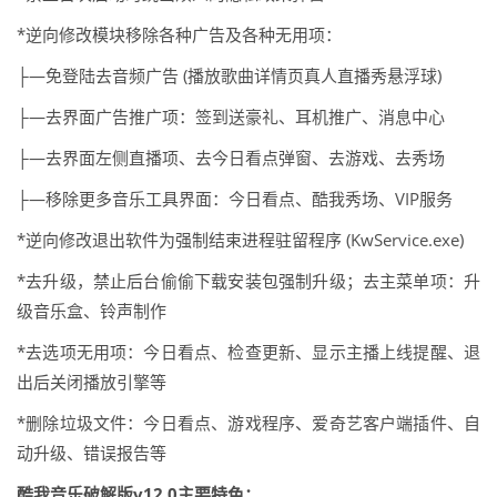
*逆向修改模块移除各种广告及各种无用项：
├—免登陆去音频广告 (播放歌曲详情页真人直播秀悬浮球)
├—去界面广告推广项：签到送豪礼、耳机推广、消息中心
├—去界面左侧直播项、去今日看点弹窗、去游戏、去秀场
├—移除更多音乐工具界面：今日看点、酷我秀场、VIP服务
*逆向修改退出软件为强制结束进程驻留程序 (KwService.exe)
*去升级，禁止后台偷偷下载安装包强制升级；去主菜单项：升
级音乐盒、铃声制作
*去选项无用项：今日看点、检查更新、显示主播上线提醒、退
出后关闭播放引擎等
*删除垃圾文件：今日看点、游戏程序、爱奇艺客户端插件、自
动升级、错误报告等
酷我音乐破解版v12.0主要特色：