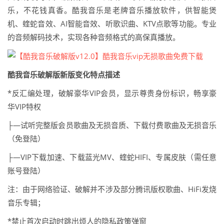
乐，不花钱真香。酷我音乐是老牌音乐播放软件，供智能煲
机、蝰蛇音效、AI智能音效、听歌识曲、KTV点歌等功能。专业
的音频解码技术，实现各种音频格式的高保真播放。
酷我音乐破解版新版变化特点描述
*反汇编处理，破解豪华VIP会员，显示尊贵身份标识，畅享豪
华VIP特权
├—试听完整版会员歌曲及无损音质、下载付费歌曲及无损音乐
（免登陆）
├—VIP下载加速、下载蓝光MV、蝰蛇HIFI、专属皮肤（需任意
账号登陆）
注：由于网络验证、破解并不涉及部分腾讯版权歌曲、HiFi发烧
音乐专辑；
*禁止首次启动时跳出烦人的隐私政策弹窗