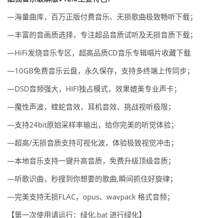
—海量曲库，百万正版付费音乐、无损歌曲极致畅听下载；
—丰富的音画质选择，专注超品音质试听及无损音质下载；
—HiFi发烧音乐专区，超高品质CD音乐专辑唱片收藏下载
—10GB免费音乐云盘，永久保存，支持多终端上传同步；
—DSD音频强大，HIFI独占模式，效果媲美专业声卡；
—魔性声波，蝰蛇音效，耳机音效、挑战视听极限；
—支持24bit原始采样率输出，给你完美的听觉体验；
—超高/无损音质支持可视化波，体验极致视觉冲击；
—本地音乐支持一键升高音质，免费升级顶级音质；
—听歌识曲，秒搜到你想要的歌曲,瞬间抓住好旋律；
—完美支持无损FLAC，opus、wavpack 格式音频；
【第一次使用请运行：绿化.bat 进行绿化】